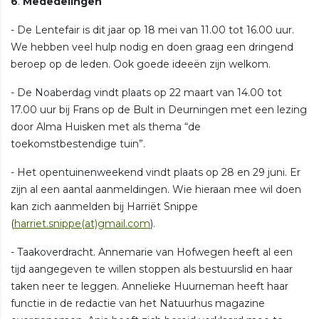
6
.
Mededelingen
- De Lentefair is dit jaar op 18 mei van 11.00 tot 16.00 uur.
We hebben veel hulp nodig en doen graag een dringend
beroep op de leden. Ook goede ideeën zijn welkom.
- De Noaberdag vindt plaats op 22 maart van 14.00 tot
17.00 uur bij Frans op de Bult in Deurningen met een lezing
door Alma Huisken met als thema “de
toekomstbestendige tuin”.
- Het opentuinenweekend vindt plaats op 28 en 29 juni. Er
zijn al een aantal aanmeldingen. Wie hieraan mee wil doen
kan zich aanmelden bij Harriët Snippe
(
harriet.snippe(at)gmail.com
).
- Taakoverdracht. Annemarie van Hofwegen heeft al een
tijd aangegeven te willen stoppen als bestuurslid en haar
taken neer te leggen. Annelieke Huurneman heeft haar
functie in de redactie van het Natuurhus magazine